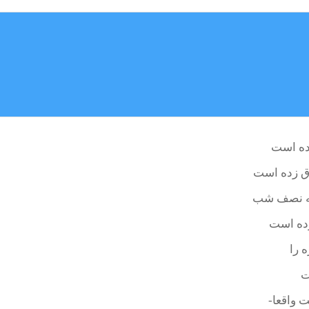
زده است
ورق زده است
فته نصف شب
زده است
 را
ت
 واقعا-