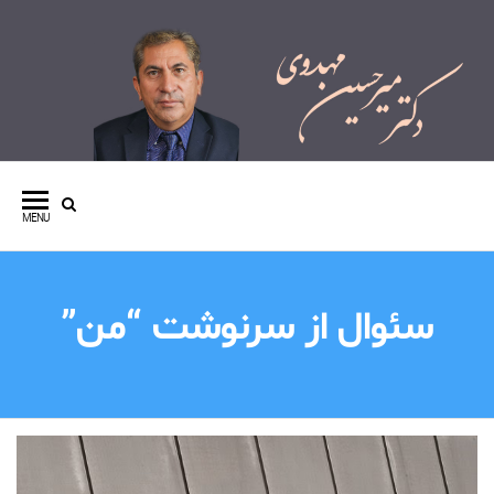
وبسایت شخصی دکتر میرحسین
مهدوی
MENU
سئوال از سرنوشت “من”