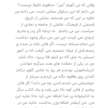
وقتی که می گویم “من”، منظورم دقیقا چیست؟
می دانم که این سئوال سختی است. می دانم من
علاوه بر این که من هستم، بخشی از تاریخ،
قسمتی از فرهنگ، علامتی از جامعه و نمادی از
سیاست نیز می باشم. نه اینکه اگر پدر و مادرم
ازدواج نمی کردند این من ِمن دیگر وجود نداشت.
این تمام مسئله نیست. اگر فلان شاه در صده ی
پنجم قبل از میلاد تصمیم نمی گرفت که در آخور
اسبش به جای کاه دو کیلو طلا بریزد، حالا شاید
من در یکی از دهکده های هند سرگرم خواندن
کریشنامورتی بودم و هر روز به عکس گاوی درکنار
گلدان روی طاقچه نگاه می کردم و سرشار از
خوشبختی می شدم.کسی چه می داند؟ اگر فلان
پیامبر از فلان کوه بالا نمی رفت و یک کتاب دیگر
به کتابخوانه ی خدا اضافه نمی کرد حالا شاید این
من ِ من اینقدر اضافه وزن نداشت. شاید من در