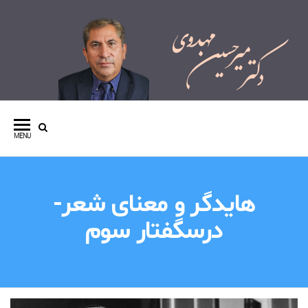
وبسایت شخصی دکتر میرحسین
مهدوی
MENU
هایدگر و معنای شعر-
درسگفتار سوم