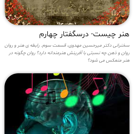
هنر چیست- درسگفتار چهارم
سخنرانی دکتر میرحسین مهدوی، قسمت سوم. رابطه ی هنر و روان
روان و ذهن چه نسبتی با آفرینش هنرمندانه دارد؟ روان چگونه در
هنر منعکس می شود؟